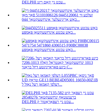
DELPHI עכט נייַ קאַם רינג...
באָש אָריגינעלער אינדזשעקטאָר 044...
באָש עכטע אינדזשעקשאַן פּאָמפּע...
באָש עכטע אינדזשעקשאַן פּאָמפּע...
כינע פאראייניגטע דיזל בראַנד C...
דעלפי קאמאן רעל נאָזל ל...
DELPHI עכט נייַ רעפּאַראַטור ק...