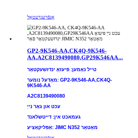
אָנפֿרעג
דעטאַל
GP2-9K546-AA,CK4Q-9K546-
AA,A2C8139490080,GP29K546AA...
טייל נאָמען: פּיעזאָ ינדזשעקטאָר
מאָדעל נומער: GP2-9K546-AA,CK4Q-
9K546-AA
A2C8139490080
עכט און גאָר נייַ
געמאכט אין: דייטשלאנד
אַפּליקאַציע: JIMC N352 מאָטאָר
אָנפֿרעג
דעטאַל