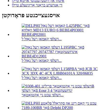
איסוזו און דזשעי-עם-סי אויטאָ טיילן
די אנדערע בראַנד אָריגינעלע טיילן
אויסגעצייכנטע פּראָדוקטן
דעלפי קאמאן רעל נאָזל ל...
דעלפי קאמאן רעל נאָזל ל...
דעלפי קאמאן רעל נאָזל ל...
דעלפי עכט נייַ אַקטואַטאָר...