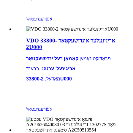
אָנפֿרעג
דעטאַל
VDO אריגינעלער אינדזשעקטאר 33800-
2U000
פּראָדוקט נאָמען:
קאָמאָן רעל ינדזשעקטאָר
אָריגינעל, עכט
בראַנד: O
: 33800-2U000
מאָדעל
אָנפֿרעג
דעטאַל