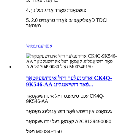
3. בראַנד: פֿאָרד
4. צושטאַנד: פֿאָרד אָריגינעל נייַ
5. אַפּליקאַציע: פֿאָרד טראַנזיט 2.0D TDCI
מאָטאָר
אָנפֿרעג
דעטאַל
אריגינעלער דיזל אינדזשעקטאָר CK4Q-
9K546-AA פֿאַר דזשיאַנגלינג...
עכט סימענס דיזל אינדזשעקטאָר CK4Q-
9K546-AA
געמאַכט אין דײַטש פֿאַר דזשיאַנגלינג מאָטאָר
קאָמאַן רעל ינדזשעקטאָר A2C8139490080
נאָזל M0034P150