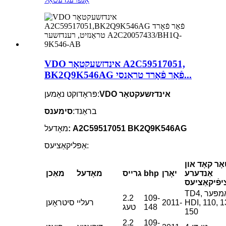
VDO אינדזשעקטאָר A2C59517051,
BK2Q9K546AG פֿאַר פֿאָרד טראַנסי...
VDO אינדזשעקטאָר
פּראָדוקט נאָמען:
בראַנד:
סימענס
: A2C59517051 BK2Q9K546AG
מאָדעל
אַפּליקאַציעס:
ָר קאָד און
אַנדערע
יאָרן
bhp
גרייס
מאָדעל
מאַכן
יפֿיקאַציעס
TD4, דזשאַמפּער,
2.2
109-
HDI, 110, 1
2011-
רעליי
סיטראָען
148
טעג
150
2.2
109-