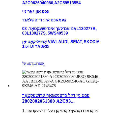
A2C9626040080,A2C59513554
עכט און גאָר נייַ
געמאכט אין: דייטשלאנד
אָנווענדלעך אינדזשעקטאָר: 03L130277B,
03L130277S, 5WS40539
אַפּפּליקאַטיאָן VIWI, AUDI, SEIAT, SKODIA
1.6TDI מאָטאָר
אָנפֿרעג
דעטאַל
עכט נייַ דיזל ברענשטאָף ינדזשעקטאָר
2802002051380 A2C93...
1. פּראָדוקט נאָמען: קאָממאָן רעל ינדזשעקטאָר