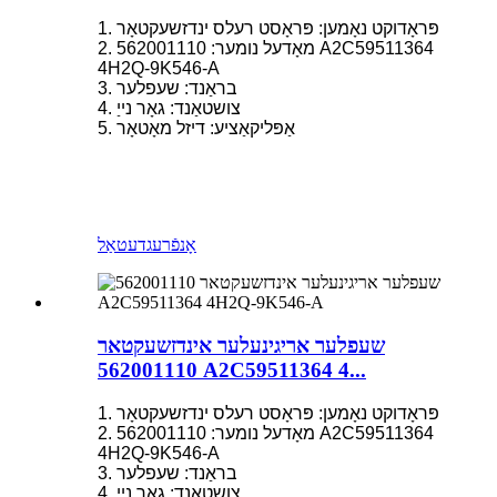
1. פּראָדוקט נאָמען: פּראָסט רעלס ינדזשעקטאָר
2. מאָדעל נומער: 562001110 A2C59511364
4H2Q-9K546-A
3. בראַנד: שעפלער
4. צושטאַנד: גאָר נייַ
5. אַפּליקאַציע: דיזל מאָטאָר
אָנפֿרעג
דעטאַל
שעפלער אריגינעלער אינדזשעקטאר
562001110 A2C59511364 4...
1. פּראָדוקט נאָמען: פּראָסט רעלס ינדזשעקטאָר
2. מאָדעל נומער: 562001110 A2C59511364
4H2Q-9K546-A
3. בראַנד: שעפלער
4. צושטאַנד: גאָר נייַ