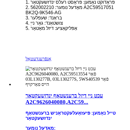
1. פּראָדוקט נאָמען: פּראָסט רעלס ינדזשעקטאָר
2. מאָדעל נומער: 562002210 A2C59517051
BK2Q-9K546-AG
3. בראַנד: שעפלער
4. צושטאַנד: גאָר נייַ
5. אַפּליקאַציע: דיזל מאָטאָר
אָנפֿרעג
דעטאַל
עכט נייַ דיזל ברענשטאָף ינדזשעקטאָר
A2C9626040080,A2C59...
טייל נאָמען: פּיעזאָעלעקטראָניש ברענשטאָף
ינדזשעקטאָר
מאָדעל נומער: