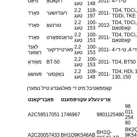
טי-די-4
2011-
דוקאטאָ
פיאַט
148
טעג
2.2
118-
TD4, TDCi,
2011-
רענדזשער
פאָרד
TDDi, TKE
197
טעג
2.2
100-
TD4, TDCi,
2012-
טורנעאָ
פאָרד
קאַסטאַם
153
טעג
2.2
100-
TD4, TDCi,
2011-
טראַנספּאָרט
פאָרד
קאַסטאַם
153
טעג
100-
2.2
לאַנד
 טי-די-4
2011-
פארטיידיקער
153
טעג
ראָווער
2.2
100-
TD4, BT50
2011-
BT-50
מאַזדאַ
153
טעג
2.2
109-
TD4, HDI, 
2011-
באַקסער
פּעזשאָ
130, 150
148
טעג
קאָמפּאַטיבל מיט די פאלגענדע טייל נומערן
אָריגינעלע עקוויפּמענט
פאַבריקאַנט
98
011
A2C59517051
1746967
9801125480
254
80
BK2
BH1Q-
A2C20057433
BH1Q9K546AB
9K54