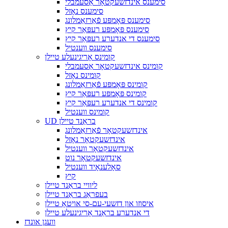
סימענס אינדזשעקטאָר אַסעמבלי
סימענס נאָזל
סימענס פּאָמפּע פֿאַרזאַמלונג
סימענס פּאָמפּע רעפּאַר קיץ
סימענס די אנדערע רעפּאַר קיץ
סימענס ווענטיל
קומינס אָריגינעלע טיילן
קומינס אינדזשעקטאָר אַסעמבלי
קומינס נאָזל
קומינס פּאָמפּע פֿאַרזאַמלונג
קומינס פּאָמפּע רעפּאַר קיץ
קומינס די אנדערע רעפּאַר קיץ
קומינס ווענטיל
UD בראַנד טיילן
אינדזשעקטאָר פֿאַרזאַמלונג
אינדזשעקטאָר נאָזל
אינדזשעקטאָר ווענטיל
אינדזשעקטאָר נוט
סאָלענאָיד ווענטיל
קיץ
ליוויי בראַנד טיילן
בעפראַג בראַנד טיילן
איסוזו און דזשעי-עם-סי אויטאָ טיילן
די אנדערע בראַנד אָריגינעלע טיילן
וועגן אונדז