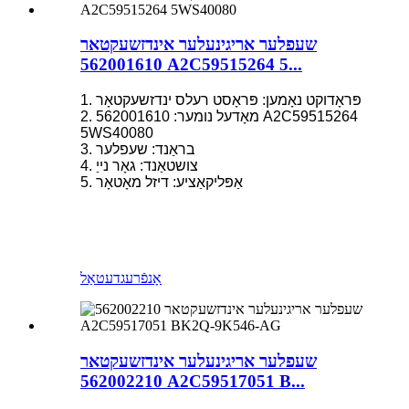
שעפלער אריגינעלער אינדזשעקטאר
562001610 A2C59515264 5...
1. פּראָדוקט נאָמען: פּראָסט רעלס ינדזשעקטאָר
2. מאָדעל נומער: 562001610 A2C59515264
5WS40080
3. בראַנד: שעפלער
4. צושטאַנד: גאָר נייַ
5. אַפּליקאַציע: דיזל מאָטאָר
אָנפֿרעג
דעטאַל
שעפלער אריגינעלער אינדזשעקטאר
562002210 A2C59517051 B...