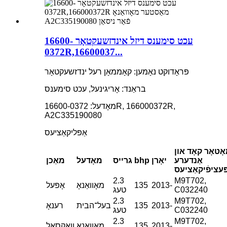
עכט סימענס דיזל אינדזשעקטאָר 16600-
0372R,16600037...
פּראָדוקט נאָמען: קאָממאָן רעל ינדזשעקטאָר
בראַנד: אָריגינעל, עכט סימענס
מאָדעל: 16600-0372R, 166000372R,
A2C335190080
אַפּליקאַציעס
ָטאָר קאָד און
אַנדערע
יאָרן
bhp
גרייס
מאָדעל
מאַכן
ּעציפֿיקאַציעס
2.3
M9T702,
2013-
135
מאָוואַנאָ
אָפּעל
C032240
טעג
2.3
M9T702,
2013-
135
בעל־הבית
רענאָ
C032240
טעג
2.3
M9T702,
2013-
135
מאָוואַנאָ
וואָקסאָל