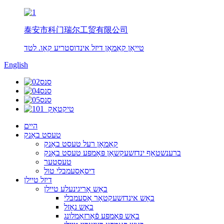
泰安市科门瑞尔工贸有限公司
טייאַן קאַמאַן דיזל אינדוסטריע קאָו. לטד
English
היים
טעסט באַנק
קאָמאָן רעל טעסט באַנק
ברענשטאָף ינדזשעקשאַן פּאָמפּע טעסט באַנק
טעסטער
דיסאַסעמבלי טול
דיזל טיילן
באָש אָריגינעלע טיילן
באָש אינדזשעקטאָר אַסעמבלי
באָש נאָזל
באָש פּאָמפּע פֿאַרזאַמלונג