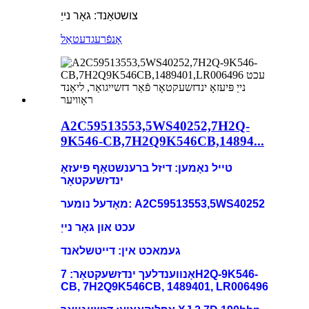
צושטאַנד: גאָר נייַ
אָנפֿרעג
דעטאַל
A2C59513553,5WS40252,7H2Q-
9K546-CB,7H2Q9K546CB,14894...
טייל נאָמען: דיזל ברענשטאָף פּיעזאָ
ינדזשעקטאָר
מאָדעל נומער: A2C59513553,5WS40252
עכט און גאָר נייַ
געמאכט אין: דייטשלאנד
אָנווענדלעך ינדזשעקטאָר: 7H2Q-9K546-
CB, 7H2Q9K546CB, 1489401, LR006496