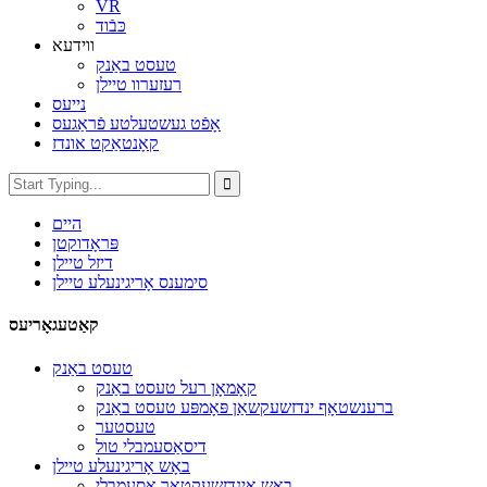
VR
כּבֿוד
ווידעא
טעסט באַנק
רעזערוו טיילן
נייעס
אָפֿט געשטעלטע פֿראַגעס
קאָנטאַקט אונדז
היים
פּראָדוקטן
דיזל טיילן
סימענס אָריגינעלע טיילן
קאַטעגאָריעס
טעסט באַנק
קאָמאָן רעל טעסט באַנק
ברענשטאָף ינדזשעקשאַן פּאָמפּע טעסט באַנק
טעסטער
דיסאַסעמבלי טול
באָש אָריגינעלע טיילן
באָש אינדזשעקטאָר אַסעמבלי