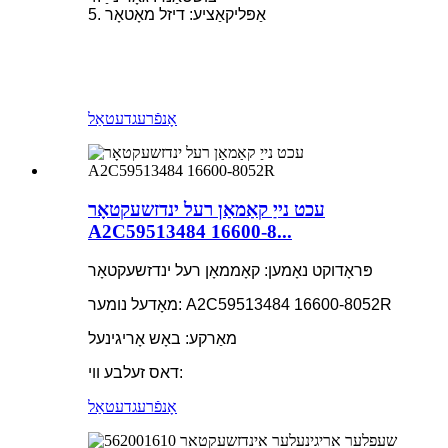
5. אַפּליקאַציע: דיזל מאָטאָר
אָנפֿרעג
דעטאַל
עכט נייַ קאַמאַן רעל ינדזשעקטאָר
A2C59513484 16600-8...
פּראָדוקט נאָמען: קאָממאָן רעל ינדזשעקטאָר
מאָדעל נומער: A2C59513484 16600-8052R
מאַרקע: באָש אָריגינעל
דאס זעלבע ווי:
אָנפֿרעג
דעטאַל