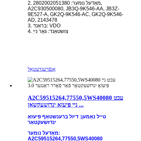
2. מאָדעל נומער: 2802002051380,
A2C930500080, JB3Q-9K546-AA, JB3Z-
9E527-A, GK2Q-9K546-AC, GK2Q-9K546-
AD, 2143478
3. בראַנד: VDO
4. צושטאַנד: גאָר נייַ
אָנפֿרעג
דעטאַל
A2C59515264,77550,5WS40080 עכט
נייַ פּיעזאָ ינדזשעקשאַן ...
טייל נאָמען: דיזל ברענשטאָף פּיעזאָ
ינדזשעקטאָר
מאָדעל נומער:
A2C59515264,77550,5WS40080