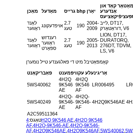
אָטאָר קאָד און
אַנדערע
יאָרן
bhp
גרייס
מאָדעל
מאַכן
פּעציפֿיקאַציעס
לייב, DT17,
2004-
2.7
לאַנד
190
אויפדעקונג
דוראַטאָרק, V6
2009
טעג
ראָווער
LION, DT17,
רענדזש
DURATORQ,
2005-
2.7
לאַנד
190
ראָווער
276DT, TDVM,
2013
טעג
ראָווער
ספּאָרט
LS, V6
קאָמפּאַטיבל מיט די פאלגענדע טייל נומערן
אָריגינעלע עקוויפּמענט
פאַבריקאַנט
4H2Q
4H2Q
5WS40062
9K546
9K546
LR006495
LR
AE
AF
4H2Q-
4H2Q-
5WS40249
9K546-
9K546-
4H2Q9K546AE
4H
AE
AF
A2C59511364
4H2Q 9K546
,
4H2Q 9K546 AE
טאַגס:
AF
,
4H2Q-9K546-AE
,
4H2Q-9K546-
AF
,
4H2Q9K546AE
,
4H2Q9K546AF
,
5WS40062
,
5W