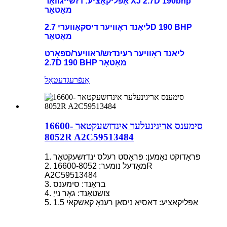
אַפּליקאַציע: דזשייגוואַר XJ 2.7D 190bhp
מאָטאָר
ליאַנד ראָוויער דיסקאַווערי 2.7D 190 BHP
מאָטאָר
ליאַנד ראָוויער רעינדזש/ראָוויער/ספּאָרט
2.7D 190 BHP מאָטאָר
אָנפֿרעג
דעטאַל
סימענס אריגינעלער אינדזשעקטאר 16600-
8052R A2C59513484
1. פּראָדוקט נאָמען: פּראָסט רעלס ינדזשעקטאָר
2. מאָדעל נומער: 16600-8052R
A2C59513484
3. בראַנד: סימענס
4. צושטאַנד: גאָר נייַ
5. אַפּליקאַציע: דאַסיאַ ניסאַן רענאָ קאַשקאַי 1.5