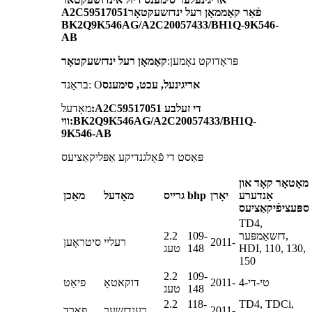
פֿאַר קאָממאָן רעל ינדזשעקטאָר
A2C59517051
BK2Q9K546AG/A2C20057433/BH1Q-9K546-
AB
פּראָדוקט נאָמען:
קאָמאָן רעל ינדזשעקטאָר
אריגינעל, עכט, סימענס
בראַנד: O
:A2C59517051 די זעלבע
מאָדעל
ווי:BK2Q9K546AG/A2C20057433/BH1Q-
9K546-AB
פּאַסט די פֿאָלגנדיקע אַפּליקאַציעס
מאָטאָר קאָד און
אַנדערע
יאָרן
bhp
גרייס
מאָדעל
מאַכן
ספּעציפֿיקאַציעס
TD4,
דזשאַמפּער,
109-
2.2
2011-
רעליי
סיטראָען
HDI, 110, 130,
148
טעג
150
2.2
109-
טי-די-4
2011-
דוקאטאָ
פיאַט
148
טעג
2.2
118-
TD4, TDCi,
2011-
רענדזשער
פאָרד