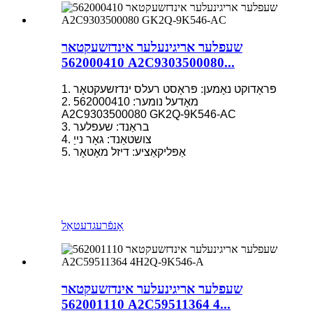
שעפלער אריגינעלער אינדזשעקטאר
562000410 A2C9303500080...
1. פּראָדוקט נאָמען: פּראָסט רעלס ינדזשעקטאָר
2. מאָדעל נומער: 562000410
A2C9303500080 GK2Q-9K546-AC
3. בראַנד: שעפלער
4. צושטאַנד: גאָר נייַ
5. אַפּליקאַציע: דיזל מאָטאָר
אָנפֿרעג
דעטאַל
שעפלער אריגינעלער אינדזשעקטאר
562001110 A2C59511364 4...