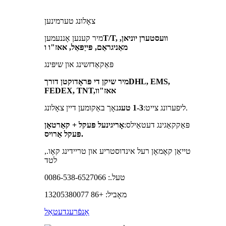
צאָלונג טערמינען
T/T, וועסטערן יוניאן,
מיר קענען אָננעמען
מאַניגראַם, פּייַפּאַל, אאז"ו ו
פּאַקאַדזשינג און שיפּינג
DHL, EMS,
מיר שיקן די פּראָדוקטן דורך
,אאז"וו
FEDEX, TNT
נאָך באַקומען דיין צאָלונג.
ליפערונג צייט:
1-3 טעג
פּאַקקאַגינג דעטאַילס:
אָריגינעל פּעקל + קאַרטאָן
פּעקל אַרויס.
טייאַן קאָמאָן רעל אינדוסטריע און טריידינג קאָו.,
לטד
טעל.: 0086-538-6527066
מאָביל: +86 13205380077
אָנפֿרעג
דעטאַל