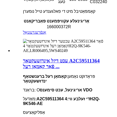
C032240
טעג
קאָמפּאַטיבל מיט די פאלגענדע טייל נומערן
אָריגינעלע עקוויפּמענט
פאַבריקאַנט
166000372R
אָנפֿרעג
דעטאַל
עכט דיזל אינדזשעקטאָר A2C59511364
פֿאַר קאַמאַן רעל ...
פּראָדוקט נאָמען:
קאָמאָן רעל ברענשטאָף
ינדזשעקטאָר
אריגינעל, עכט סימענס VDO
בראַנד: O
:A2C59511364 די זעלבע ווי:4H2Q-
מאָדעל
9K546-AE
אַפּליקאַציעס