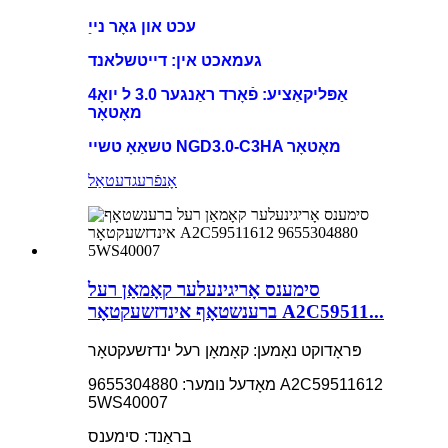
עכט און גאָר נייַ
געמאכט אין: דייטשלאנד
אַפּליקאַציע: פֿאָרד ראַנגער 3.0 ל יואָ4
מאָטאָר
טשאַאָ טשיי NGD3.0-C3HA מאָטאָר
אָנפֿרעג
דעטאַל
סימענס אָריגינעלער קאָמאַן רעל
ברענשטאָף אינדזשעקטאָר A2C59511...
פּראָדוקט נאָמען: קאָמאָן רעל ינדזשעקטאָר
מאָדעל נומער: 9655304880 A2C59511612
5WS40007
בראַנד: סימענס