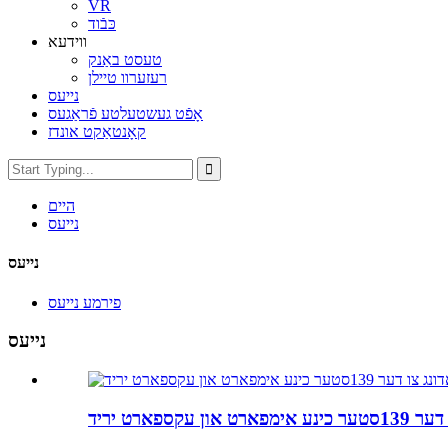
VR
כּבֿוד
ווידעא
טעסט באַנק
רעזערוו טיילן
נייעס
אָפֿט געשטעלטע פֿראַגעס
קאָנטאַקט אונדז
היים
נייעס
נייעס
פירמע נייעס
נייעס
ון עקספארט יריד