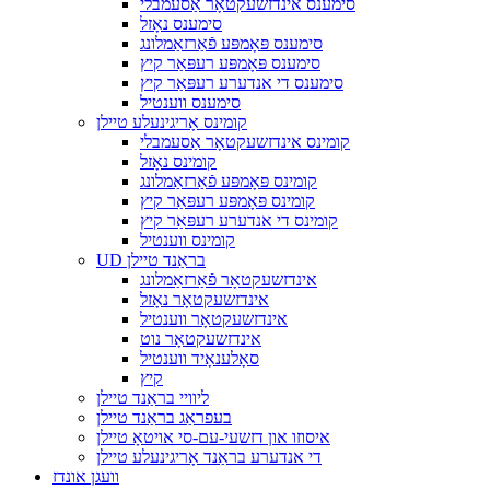
סימענס אינדזשעקטאָר אַסעמבלי
סימענס נאָזל
סימענס פּאָמפּע פֿאַרזאַמלונג
סימענס פּאָמפּע רעפּאַר קיץ
סימענס די אנדערע רעפּאַר קיץ
סימענס ווענטיל
קומינס אָריגינעלע טיילן
קומינס אינדזשעקטאָר אַסעמבלי
קומינס נאָזל
קומינס פּאָמפּע פֿאַרזאַמלונג
קומינס פּאָמפּע רעפּאַר קיץ
קומינס די אנדערע רעפּאַר קיץ
קומינס ווענטיל
UD בראַנד טיילן
אינדזשעקטאָר פֿאַרזאַמלונג
אינדזשעקטאָר נאָזל
אינדזשעקטאָר ווענטיל
אינדזשעקטאָר נוט
סאָלענאָיד ווענטיל
קיץ
ליוויי בראַנד טיילן
בעפראַג בראַנד טיילן
איסוזו און דזשעי-עם-סי אויטאָ טיילן
די אנדערע בראַנד אָריגינעלע טיילן
וועגן אונדז