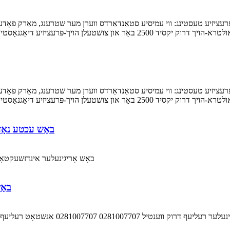
באָש עכטע נאָזל 0445110248 504088823 504380117 
באָש אָריגינעלער אינדזשעקטאָר 0445110248 יוועקאָ 504088823 504380117 פּראָמ
באָש
יל 0281007707 0281007707 אַנשטאָט רעליעף ווענטיל 1110010024, עס איז אויף הייסן סייל אין דער וועלט