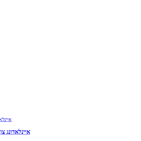
איינלאדונג צו דער 139סטער כינע אימפארט א