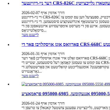
דורך אדמין אויף 2026-02-07
די ניי-דיזיינטע CRS-826C קאמאן רעל טעסט בענק אין דער שטענדיג-עוואלוירנדיקער וועלט פון אויטאמאטיוו טעכנולוגיע, זענען פּרעציזיע און עפעקטיווקייט העכסט וויכטיק, ספּעציעל ווען עס קומט צו
טעסטן ברענשטאָף אינדזשעקציע סיסטעמען. די ניי-דיזיינטע CRS-826C הויך-קוואַליטעט קאמאן רעל טעסט בענק שטייט ארויס אלס א רעוואלוציאנערער געצייג פאר אויטאמאטיוו פראפעסיאנאלן, וואס
סיווע אייגנשאפטן פון די CRS-826C איז איר מעגלעכקייט צו טעסטן זעקס אינדזשעקטארן
סיימאַלטייניאַס...
לייענט מער
דורך אדמין אויף 2026-01-31
פארוואס זאָלט איר אונדז אויסקלייבן פֿאַר דער CRS-668C קאָמאָן רעל טעסט באַנק? אין דער שטענדיק-עוואָלווינג וועלט פון אויטאָמאָטיוו טעכנאָלאָגיע, זענען פּרעציזיע און פאַרלעסלעכקייט וויכטיק. ווען
עס קומט צו טעסטן קאָמאָן רעל סיסטעמען, שטייט די CRS-668C קאָמאָן רעל טעסט באַנק אַרויס ווי אַ פּרעמיער ברירה פֿאַר פּראָפעסיאָנאַלן אין דער אינדוסטריע. אָבער פארוואס זאָלט איר אונדז
עט און פאָרשטעלונג די CRS-668C קאָמאָן רעל טעסט באַנק איז אינזשענירט מיט שניידנדיקער טעכנאָלאָגיע וואָס
גאַראַנטירט...
לייענט מער
דורך אדמין אויף 2026-01-24
ן ערפאלגרייך אנגעקומען און אפיציעל אריין אין מארקעט, גלייכצייטיג עפענען צושטעל קאנאלן צו טרעפן די