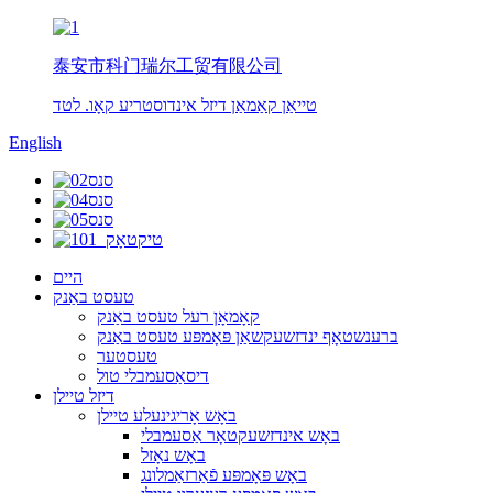
泰安市科门瑞尔工贸有限公司
טייאַן קאַמאַן דיזל אינדוסטריע קאָו. לטד
English
היים
טעסט באַנק
קאָמאָן רעל טעסט באַנק
ברענשטאָף ינדזשעקשאַן פּאָמפּע טעסט באַנק
טעסטער
דיסאַסעמבלי טול
דיזל טיילן
באָש אָריגינעלע טיילן
באָש אינדזשעקטאָר אַסעמבלי
באָש נאָזל
באָש פּאָמפּע פֿאַרזאַמלונג