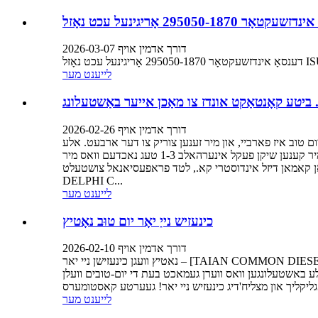
דורך אדמין אויף 2026-03-07
לייענט מער
דורך אדמין אויף 2026-02-26
ם טוב איז פארביי, און מיר זענען צוריק צו דער ארבעט. אלע
עקספרעס דעליווערי סערוויסעס האבן זיך ווידער אנגעהויבן. מיר האבן מער ווי 5000 סארטן קאמאן רעל רעזערוו טיילן, גרויסע לאגער, מיר קענען שיקן פעקל אינערהאלב 1-3 טעג נאכדעם וואס מיר
דיזל אינדוסטרי קא., לטד פראפעסיאנאל צושטעלט BOSCH DENSO
DELPHI C...
לייענט מער
כינעזיש נייַ יאָר יום טוּב נאָטיץ
דורך אדמין אויף 2026-02-10
נאטיץ וועגן כינעזישן ניי יאר – [TAIAN COMMON DIESEL INDUSTRY CO.,LTD] געערטע קאסטומערס, ביטע זייט אינפארמירט אז אונזער פירמע וועט זיין פארמאכט פון [פעברואר] [13טן] ביז
ר די יום-טובים פון די לבנה ניי יאר. מיר וועלן ווידער אנפאנגען נארמאלע ביזנעס אפעראציעס דעם [פעברואר] [24טן]. אלע באשטעלונגען וואס ווערן געמאכט בעת די יום-טובים וועלן
לייענט מער