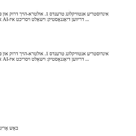
אולטרא-הויך דרוק יקסיד 2500 באַר און צושטעלן הויך-פּרעציזיע דיאַגנאָסטיק פֿאַר פּיעזאָעלעקטריק (פּיעזאָ) ינדזשעקטאָרס. 2. סייכל און AI-דריווען דיאַגנאָסטיק: וישאַלט ויסריכט איז ...
אולטרא-הויך דרוק יקסיד 2500 באַר און צושטעלן הויך-פּרעציזיע דיאַגנאָסטיק פֿאַר פּיעזאָעלעקטריק (פּיעזאָ) ינדזשעקטאָרס. 2. סייכל און AI-דריווען דיאַגנאָסטיק: וישאַלט ויסריכט איז ...
באָש אָריגינעלער רעליעף דרוק ווענט