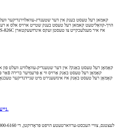
נייע אנקומפטן + צייט-לימיטירטע פראמאציע: 499000-6160 095000-5550 אנגעקומען. 095000-6985 פראמאציע.