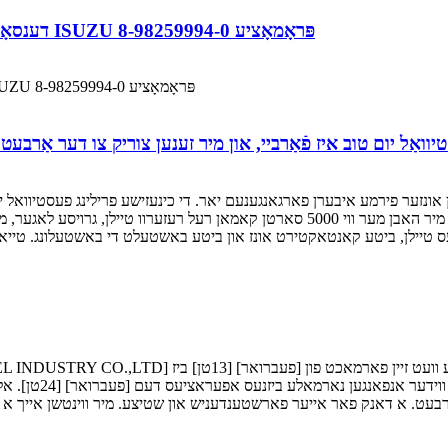
דענסאָ אינדזשעקטאָר 295050-1870 אָריגינעל עכט נאָזל ISUZU 8-98259994-0 פּראָמאָציע
דענסאָ אינדזשעקטאָר 295050-1870 אָריגינעל עכט נאָזל ISUZU 8-98259994-0 פּראָמאָציע
אונזער פירמע איבערן פארגאנגענעם יאר. די כינעזישע פרילינג פעסטיוואל יו
יילן, ביטע קאנטאקטירט אונז און ביטע באשטעלט די באשטעלונג. טייאן קאמאן 
[פעברואר] [23טן] פא