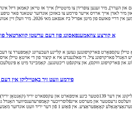
א קורצע צוזאמענפאסונג פון דעם ערשטן קווארטאל פון 2026 און ארבעטס פלאן פארן קומענדיגן פערי
202, האט די פירמע'ס אויטאָ טיילן עקספּאָרט פארקויפונגען געזען א קליינע העכערונג קאַמפּ
יש האַנדל פארקויפונג ציל. די פאלגענדע איז א קיצור פון די אויטאָ טיילן א
פירמע וועט זיך באַטייליקן אין דעם 139סטן קאַנטאָן יאַריד (15טן-19טן אַפּריל, 2026)
אונדזער פירמע איז צופרידן צו מעלדן איר אפיציעלע באַטייליקונג אין דער 139סטער כינע אימפאר
ינע, פֿון 15טן ביזן 19טן אַפּריל, 2026. אַלס דער וועלטס גרעסטער און מערסט איינפֿלוסרײַכער קאָמפּ
צענטער פֿאַר געשעפֿט אויסטויש, אינדוסטריעלער כידעש און אינטערנאַציאָנ