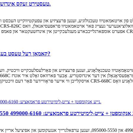
דער ניי-דיזיינטער CRS-826C טעסטירט זעקס אינדזשעקטארן גלייכצייטיג.
אפערט אומפארגלייכבארע מעגלעכקייטן אין אינדזשעקטאר און פאמפ טעסטן. איינע פון ​​די מערסט אימפרע
פארוואס אונז אויסקלויבן פאר די CRS-668C קאמאן רעל טעסט בענטש?
אויסקלייבן ווי אייער פּראָוויידער פֿאַר דעם וויכטיקן עקוויפּמענט? אומגעגלייכטע קוואַליט
לעצטנס, צוויי העכסט-ערווארטעטע הויפט פּראָדוקטן, די 499000-6160 און 095000-5550, זענע