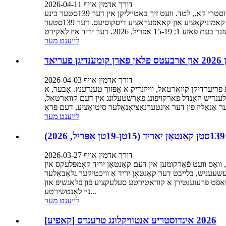
דורך אדמין אויף 2026-04-11
צו: אלע אונדזערע טייערסטע קאסטומערס און פריינט, ליבע מאדאם און הערר], מיר זענען צופרידן צו מיטטיילן אייך אז טייאן קאמאן דיזל אינדוסטרי קא., לטד. וועט זיך באטייליקן אין דער 139סטער כינע
אימפארט און עקספארט יריד (קאנטאן יריד) אין גואנגזשאו, און מיר לאדן אייך ארויס אייער פירמע צו באזוכן אונדזער שטאנד פאר טיפע קאמוניקאציע און קאאפעראציע דיסקוסיעס. דער 139סטער
לייענט מער
אד
דורך אדמין אויף 2026-04-03
ערד צו דעם פריערדיקן קווארטאל, ווייזנדיק א אָפּזוך טענדענץ. אָבער, א
ויסלענדיש האַנדל פארקויפונג פאָרשטעלונג אין דעם קווארטאל,
לייענט מער
דורך אדמין אויף 2026-03-27
ט און עקספארט יריד (קאַנטאָן יריד), וואָס וועט פֿאָרקומען אין דעם קאַנטאָן יריד קאָמפּלעקס אין
רעהענסיווער האַנדל געשעעניש, בלייבט דער קאַנטאָן יריד אַ וויכטיקער גלאָבאַלער
אַלע קאָאָפּעראַציע. אין פֿאַזע 1 פֿון דער יריד וועט אונדזער מאַנשאַפֿט פּרעזענטירן אַ קוראַטירטע סעלעקציע פֿון פֿלאַגשיפּ און
נײַ לאָנטשירטע...
לייענט מער
[קאפיע] 2026 אינדוסטריע אנטוויקלונג טרענדס