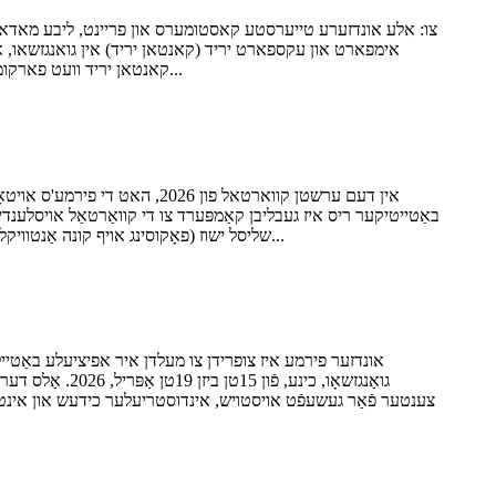
קאנטאן יריד וועט פארקומען אין דריי פאזעס פון מיטן אפריל ביז אנפאנג מאי 2026. מיר וועלן זיין אנוועזנד בעת פאזע 1: 15-19 אפריל, 2026. דער יריד איז לאקירט...
אין דעם ערשטן קווארטאל פון 6
באַטייטיקער ריס איז געבליבן קאַמפּערד צו די קוואַרטאַל אויסלענד
שליסל ישוז (פאָקוסינג אויף קונה אַנטוויקלונג און פארקויפונג וווּקס), און צוקונפֿט ריכטונגען. קאַמביינד מיט אַ פּינטלעכער אַנאַליז פון דער אינטערנאַציאָנאַלער סיטואַציע, דעם פּראָ...
גואַנגזשאָו, כ