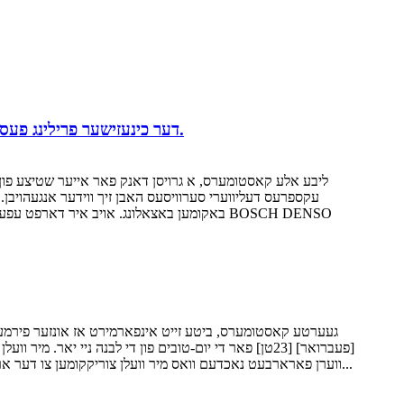
דער כינעזישער פרילינג פעסטיוואַל יום טוב איז פֿאַרביי, און מיר זענען צוריק צו דער אַרבעט. ביטע קאָנטאַקט אונדז צו מאַכן אייער באַשטעלונג.
ליבע אלע קאסטומערס, א גרויסן דאנק פאר אייער שטיצע פון ​​
באקומען באצאלונג. אויב איר דארפט עפעס ט
ווערן פארארבעט נאכדעם וואס מיר וועלן צוריקקומען צו דער ארבעט. א דאנק פאר אייער פארשטענדעניש און שטיצע. מיר ווינטשן אייך א גליקליך און מצליח'דיג כינעזיש ניי יאר! געערטע קאסטומערס...