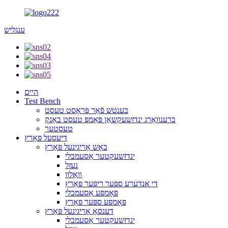
ענגליש
היים
Test Bench
בענטש פֿאַר פּראָסט טעסט
ברענוואַרג ינדזשעקשאַן פּאַמפּ טעסט באַנק
טעסטער
דיעסעל פּאַרץ
באָש אָריגינעל פּאַרץ
ינדזשעקטער אַסעמבלי
נעזל
וואַלוו
די אנדערע ספּער ריפּער פּאַרץ
פּאָמפּע אַסעמבלי
פּאָמפּע ספּער פּאַרץ
דענסאָ אָריגינעל פּאַרץ
ינדזשעקטער אַסעמבלי