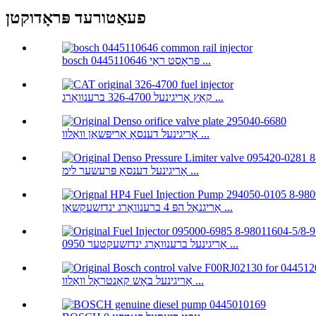
פעאַטורעד פּראָדוקטן
bosch 0445110646 פּראָסט ראַי ...
קאַץ אָריגינעל 326-4700 ברענוואַרג ...
אָריגינעל דענסאָ אָריפּשאַן וואַלוו ...
אָריגינעל דענסאָ פּרעשער לימ ...
אָריגנאַל הפּ 4 ברענוואַרג ינדזשעקשאַן ...
אָריגינעל ברענוואַרג ינדזשעקטער 0950 ...
אָריגינעל באָש קאָנטראָל וואַלוו ...