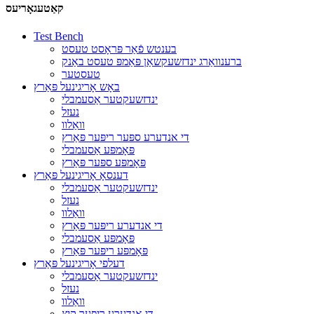
קאַטעגאָריעס
Test Bench
בענטש פֿאַר פּראָסט טעסט
ברענוואַרג ינדזשעקשאַן פּאַמפּ טעסט באַנק
טעסטער
באָש אָריגינעל פּאַרץ
ינדזשעקטער אַסעמבלי
נעזל
וואַלוו
די אנדערע ספּער ריפּער פּאַרץ
פּאָמפּע אַסעמבלי
פּאָמפּע ספּער פּאַרץ
דענסאָ אָריגינעל פּאַרץ
ינדזשעקטער אַסעמבלי
נעזל
וואַלוו
די אנדערע ריפּער פּאַרץ
פּאָמפּע אַסעמבלי
פּאָמפּע ריפּער פּאַרץ
דעלפי אָריגינעל פּאַרץ
ינדזשעקטער אַסעמבלי
נעזל
וואַלוו
די אנדערע ריפּער קיץ