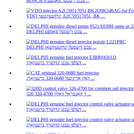
BOSCH עכט דיעסעל פּאָמפּע 0 ...
VDO ינדזשעקטער A2C59517051, BK ...
DELPHI עכט דיעסעל פּאָמפּע ...
DELPHI עכט דיעסעל ינדזשעקשאַן ...
דעלפי עכט ינדזשויד ברענוואַרג ...
קאַץ אָריגינעל 320-0680 ברענוואַרג ...
320 ד קאָנטראָל וואַלוו 326-4700 ...
דעלפי עכט ינדזשויד ברענוואַרג ...
דעלפי עכט ינדזשויד ברענוואַרג ...