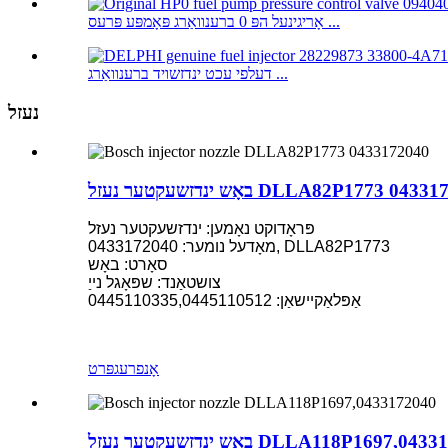
אָריגינעל הפּ 0 ברענוואַרג פּאָמפּע פּרעס ...
דעלפי עכט ינדזשויד ברענוואַרג ...
נעזל
זשעקטער נעזל DLLA82P1773 0433172040
פּראָדוקט נאָמען: ינדזשעקטער נעזל
מאָדעל נומער: 0433172040, DLLA82P1773
סאָרט: באָש
צושטאַנד: שפּאָגל נייַ
אַפּלאַקיישאַן: 0445110335,0445110512
אָנפרעג
פּרט
שעקטער נעזל DLLA118P1697,0433172040