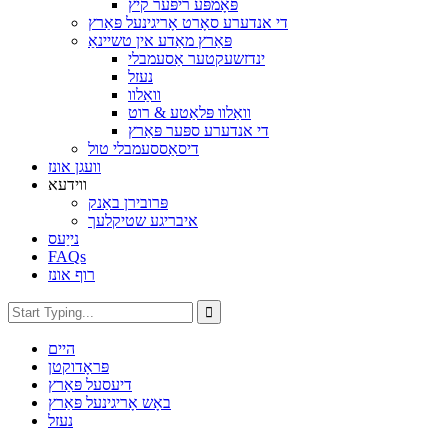
פּאָמפּע ריפּער קיץ
די אנדערע סאָרט אָריגינעל פּאַרץ
פּאַרץ מאַדע אין טשיינאַ
ינדזשעקטער אַסעמבלי
נעזל
וואַלוו
וואַלוו פּלאַטע & רוט
די אנדערע ספּער פּאַרץ
דיסאַססעמבלי טול
וועגן אונז
ווידעא
פּרובירן באַנק
איבריגע שטיקלעך
נייַעס
FAQs
רוף אונז
היים
פּראָדוקטן
דיעסעל פּאַרץ
באָש אָריגינעל פּאַרץ
נעזל