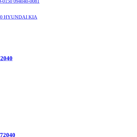
באָש ינד
באָש ינדז